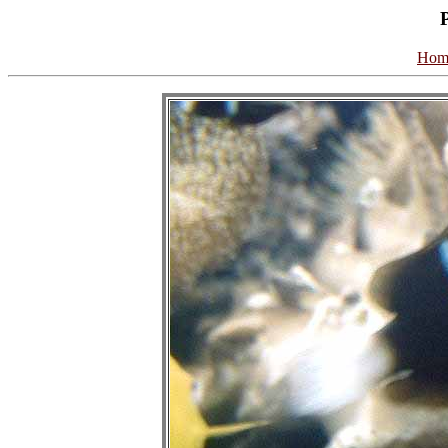
P
Hom