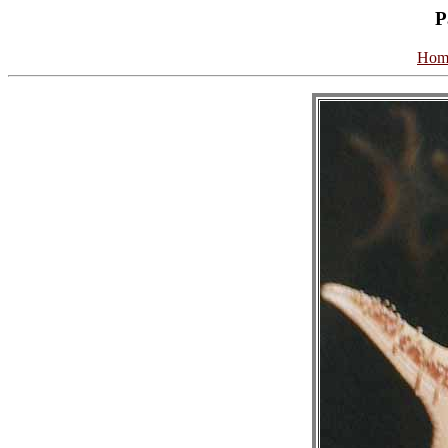
P
Hom