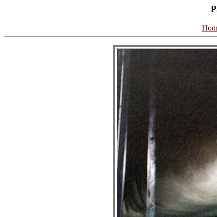
P
Hom