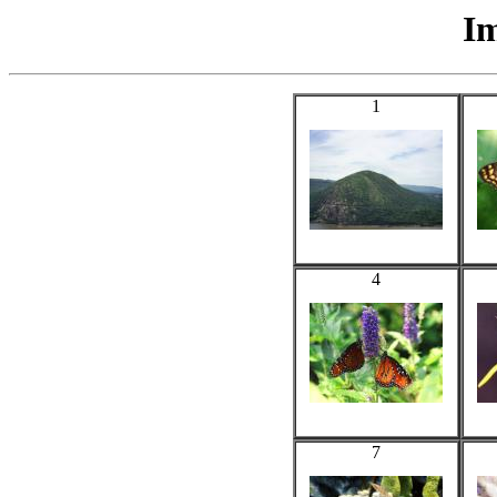
Im
1
4
7